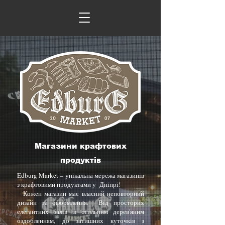
Магазини крафтових
продуктів
Edburg Market – унікальна мережа магазинів
з крафтовими продуктами у Дніпрі!
Кожен магазин має власний неповторний
дизайн та оформлення. Від просторих
елегантних залів зі стильним дерев'яним
оздобленням, до затишних куточків з