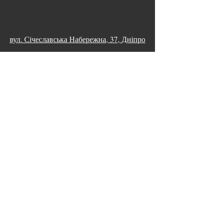
вул. Січеславська Набережна, 37, Дніпро
93-ї Холодноярської бригади , 12
Дніпро
пр. Науки , 74, Дніпро
ГРАФІК РОБОТИ
ПН-НД
9:00 – 20:00
КОНТАКТИ
095 07 77 700