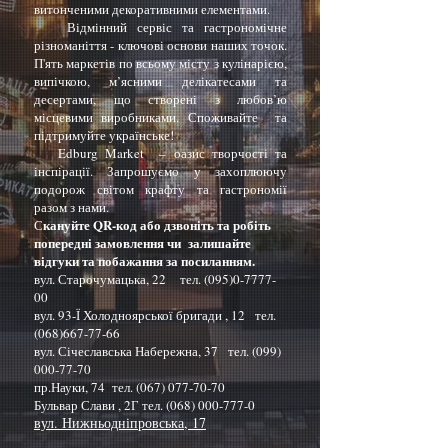
витонченими декоративними елементами.
Відмінний сервіс та гастрономічне
різноманіття - ключові основи наших точок.
П'ять маркетів по всьому місту з кулінарією,
випічкою, м’ясними делікатесами та
десертами, що створені з любов’ю
місцевими виробниками. Споживайте та
підтримуйте українське!
Edburg Market – оазис творчості та
інспірації. Запрошуємо у захоплюючу
подорож світом крафту та гастрономії
разом з нами.
кануйте QR-код або дзвоніть та робіть
С
попередні замовлення чи залишайте
відгуки та побажання за посиланням.
вул. Старочумацька, 22 тел.
(095)0-7777-
00
вул. 93-Ї Холодноярської бригади , 12 тел.
(068)667-77-66
вул. Січеславська Набережна, 37 тел.
(099)
000-77-70
пр.Науки, 74 тел.
(067) 077-70-70
Бульвар Слави , 2Г тел. (068) 000-777-0
вул. Нижньодніпровська, 17