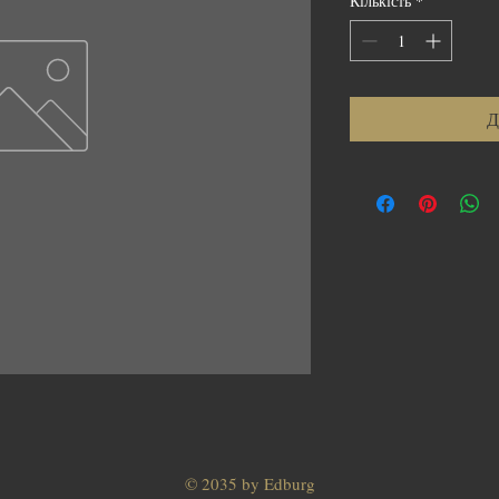
Кількість
*
1
Кілограм
Д
© 2035 by Edburg