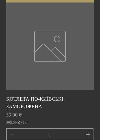
КОТЛЕТА ПО-КИЇВСЬКІ
ЗАМОРОЖЕНА
Ціна
39,00 ₴
390,00 ₴
/
1кг
3
9
0